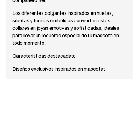
compañero fiel.
Los diferentes colgantes inspirados en huellas,
siluetas y formas simbólicas convierten estos
collares en joyas emotivas y sofisticadas, ideales
para llevar un recuerdo especial de tu mascota en
todo momento.
Características destacadas:
Diseños exclusivos inspirados en mascotas
Colgantes decorativos con huellas y figuras
simbólicas
Estilo elegante, moderno y minimalista
Acabados de alta calidad y gran durabilidad
Ideales como recuerdo conmemorativo o regalo
especial